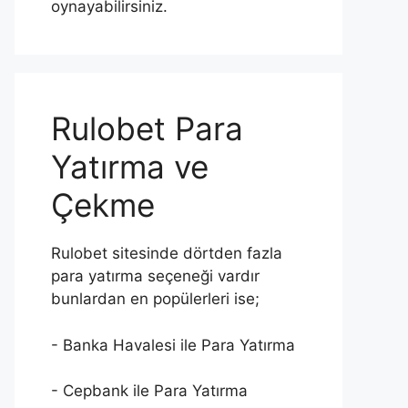
oynayabilirsiniz.
Rulobet Para
Yatırma ve
Çekme
Rulobet sitesinde dörtden fazla
para yatırma seçeneği vardır
bunlardan en popülerleri ise;
- Banka Havalesi ile Para Yatırma
- Cepbank ile Para Yatırma