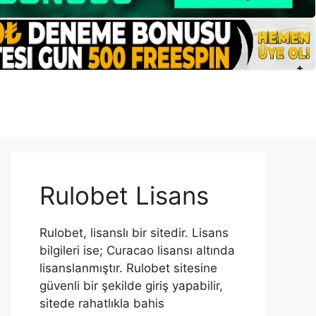
Rulobet Lisans
Rulobet, lisanslı bir sitedir. Lisans
bilgileri ise; Curacao lisansı altında
lisanslanmıştır. Rulobet sitesine
güvenli bir şekilde giriş yapabilir,
sitede rahatlıkla bahis