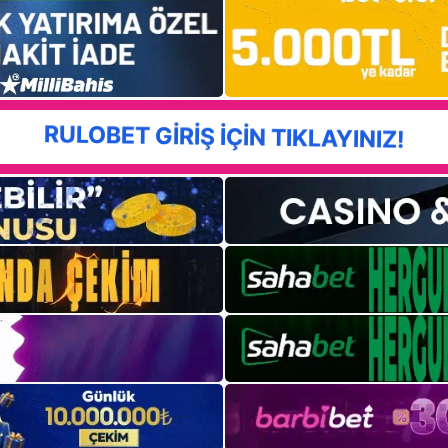
RULOBET GİRİŞ İÇİN TIKLAYINIZ!