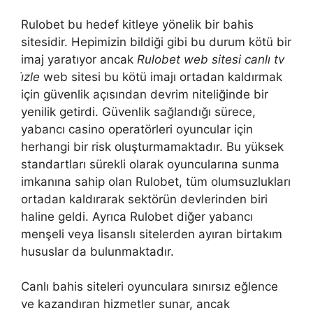
Rulobet bu hedef kitleye yönelik bir bahis
sitesidir. Hepimizin bildiği gibi bu durum kötü bir
imaj yaratıyor ancak
Rulobet web sitesi canlı tv
i̇zle
web sitesi bu kötü imajı ortadan kaldırmak
için güvenlik açısından devrim niteliğinde bir
yenilik getirdi. Güvenlik sağlandığı sürece,
yabancı casino operatörleri oyuncular için
herhangi bir risk oluşturmamaktadır. Bu yüksek
standartları sürekli olarak oyuncularına sunma
imkanına sahip olan Rulobet, tüm olumsuzlukları
ortadan kaldırarak sektörün devlerinden biri
haline geldi. Ayrıca Rulobet diğer yabancı
menşeli veya lisanslı sitelerden ayıran birtakım
hususlar da bulunmaktadır.
Canlı bahis siteleri oyunculara sınırsız eğlence
ve kazandıran hizmetler sunar, ancak