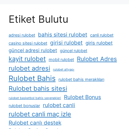
Etiket Bulutu
bahis sitesi rulobet
adresi rulobet
canli rulobet
girisi rulobet
giris rulobet
casino sitesi rulobet
güncel adresi rulobet
güncel rulobet
kayit rulobet
Rulobet Adres
mobil rulobet
rulobet adresi
rulobet altyapı
Rulobet Bahis
rulobet bahis meraklıları
Rulobet bahis sitesi
Rulobet Bonus
rulobet basketbol bahis seçenekleri
rulobet canli
rulobet bonuslar
rulobet canli maç izle
Rulobet canlı destek