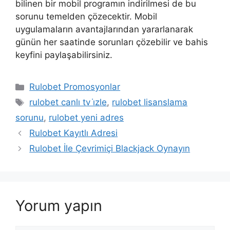
bilinen bir mobil programın indirilmesi de bu
sorunu temelden çözecektir. Mobil
uygulamaların avantajlarından yararlanarak
günün her saatinde sorunları çözebilir ve bahis
keyfini paylaşabilirsiniz.
Kategoriler
Rulobet Promosyonlar
Etiketler
rulobet canlı tv i̇zle
,
rulobet lisanslama
sorunu
,
rulobet yeni adres
Rulobet Kayıtlı Adresi
Rulobet İle Çevrimiçi Blackjack Oynayın
Yorum yapın