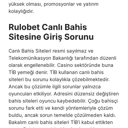
yüksek olması, promosyonlar ve yatırım
kolaylığıdır.
Rulobet Canlı Bahis
Sitesine Giriş Sorunu
Canlı Bahis Siteleri resmi sayılmaz ve
Telekomünikasyon Bakanlığı tarafından düzenli
olarak engellenebilir. Casino sektöründe buna
TİB yemeği denir. TİB kullanan canlı bahis
siteleri bu sorunu kolaylıkla çözebilmektedir.
Ancak bu çözümle ilgili sorunlar yalnızca
oyuncuları etkiliyor. Adresini düzensiz değiştiren
bahis siteleri oyuncu kaybedebilir. Çoğu bahisçi
sorunu fark etti ve kendi yöntemleriyle çözüm
buldu, ancak sorun temelde çözülmeden kaldı.
Bakalım canlı bahis siteleri TİB’i kabul ettikten