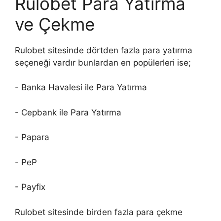
Rulobet Para Yatırma
ve Çekme
Rulobet sitesinde dörtden fazla para yatırma
seçeneği vardır bunlardan en popülerleri ise;
- Banka Havalesi ile Para Yatırma
- Cepbank ile Para Yatırma
- Papara
- PeP
- Payfix
Rulobet sitesinde birden fazla para çekme