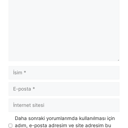
Yorum
İsim
E-
posta
İnternet
sitesi
Daha sonraki yorumlarımda kullanılması için
adım, e-posta adresim ve site adresim bu