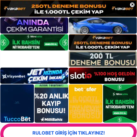
×
RULOBET GİRİŞ İÇİN TIKLAYINIZ!