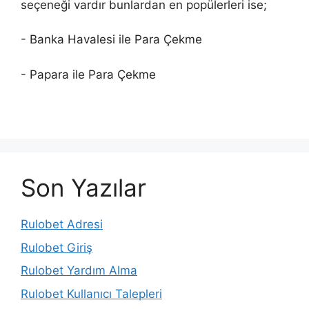
seçeneği vardır bunlardan en popülerleri ise;
- Banka Havalesi ile Para Çekme
- Papara ile Para Çekme
Son Yazılar
Rulobet Adresi
Rulobet Giriş
Rulobet Yardım Alma
Rulobet Kullanıcı Talepleri