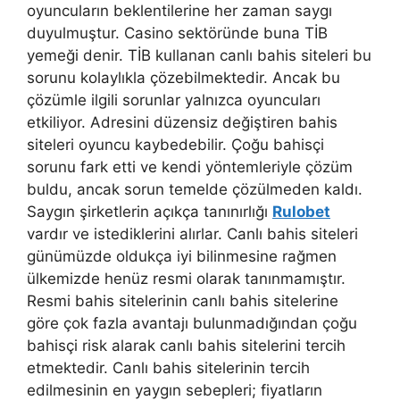
oyuncuların beklentilerine her zaman saygı
duyulmuştur. Casino sektöründe buna TİB
yemeği denir. TİB kullanan canlı bahis siteleri bu
sorunu kolaylıkla çözebilmektedir. Ancak bu
çözümle ilgili sorunlar yalnızca oyuncuları
etkiliyor. Adresini düzensiz değiştiren bahis
siteleri oyuncu kaybedebilir. Çoğu bahisçi
sorunu fark etti ve kendi yöntemleriyle çözüm
buldu, ancak sorun temelde çözülmeden kaldı.
Saygın şirketlerin açıkça tanınırlığı
Rulobet
vardır ve istediklerini alırlar. Canlı bahis siteleri
günümüzde oldukça iyi bilinmesine rağmen
ülkemizde henüz resmi olarak tanınmamıştır.
Resmi bahis sitelerinin canlı bahis sitelerine
göre çok fazla avantajı bulunmadığından çoğu
bahisçi risk alarak canlı bahis sitelerini tercih
etmektedir. Canlı bahis sitelerinin tercih
edilmesinin en yaygın sebepleri; fiyatların