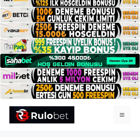
İçeriğe
atla
Menü