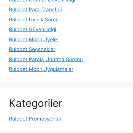
Rulobet Para Transferi
Rulobet Üyelik Süreci
Rulobet Güvenilirliği
Rulobet Mobil Üyelik
Rulobet Seçenekler
Rulobet Parola Unutma Sorunu
Rulobet Mobil Uygulamalar
Kategoriler
Rulobet Promosyonlar