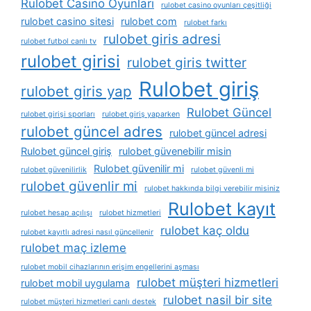
Rulobet Casino Oyunları
rulobet casino oyunları çeşitliği
rulobet casino sitesi
rulobet com
rulobet farkı
rulobet giris adresi
rulobet futbol canlı tv
rulobet girisi
rulobet giris twitter
Rulobet giriş
rulobet giris yap
Rulobet Güncel
rulobet girişi sporları
rulobet giriş yaparken
rulobet güncel adres
rulobet güncel adresi
Rulobet güncel giriş
rulobet güvenebilir misin
Rulobet güvenilir mi
rulobet güvenilirlik
rulobet güvenli mi
rulobet güvenlir mi
rulobet hakkında bilgi verebilir misiniz
Rulobet kayıt
rulobet hesap açılışı
rulobet hizmetleri
rulobet kaç oldu
rulobet kayıtlı adresi nasıl güncellenir
rulobet maç izleme
rulobet mobil cihazlarının erişim engellerini aşması
rulobet müşteri hizmetleri
rulobet mobil uygulama
rulobet nasil bir site
rulobet müşteri hizmetleri canlı destek