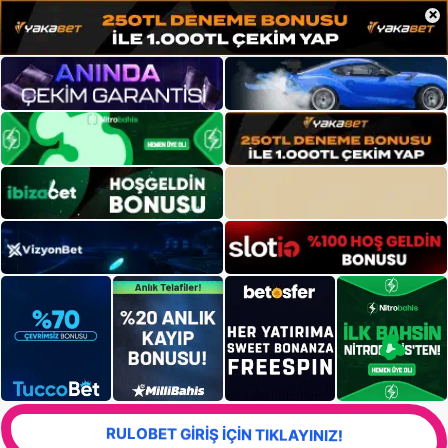
×
RULOBET GİRİŞ İÇİN TIKLAYINIZ!