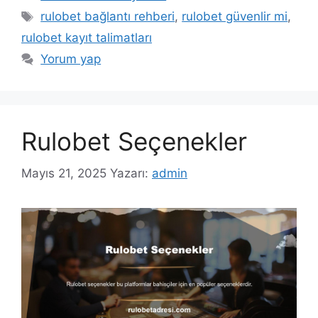
Etiketler
rulobet bağlantı rehberi
,
rulobet güvenlir mi
,
rulobet kayıt talimatları
Yorum yap
Rulobet Seçenekler
Mayıs 21, 2025
Yazarı:
admin