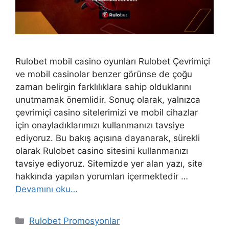
Rulobet mobil casino oyunları Rulobet Çevrimiçi
ve mobil casinolar benzer görünse de çoğu
zaman belirgin farklılıklara sahip olduklarını
unutmamak önemlidir. Sonuç olarak, yalnızca
çevrimiçi casino sitelerimizi ve mobil cihazlar
için onayladıklarımızı kullanmanızı tavsiye
ediyoruz. Bu bakış açısına dayanarak, sürekli
olarak Rulobet casino sitesini kullanmanızı
tavsiye ediyoruz. Sitemizde yer alan yazı, site
hakkında yapılan yorumları içermektedir …
Devamını oku…
Kategoriler
Rulobet Promosyonlar