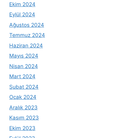
Ekim 2024
Eylül 2024
Ağustos 2024
Temmuz 2024
Haziran 2024
Mayıs 2024
Nisan 2024
Mart 2024
Şubat 2024
Ocak 2024
Aralık 2023
Kasım 2023
Ekim 2023