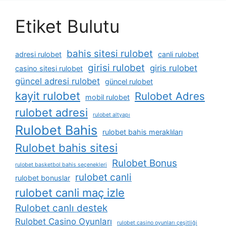
Etiket Bulutu
bahis sitesi rulobet
adresi rulobet
canli rulobet
girisi rulobet
giris rulobet
casino sitesi rulobet
güncel adresi rulobet
güncel rulobet
kayit rulobet
Rulobet Adres
mobil rulobet
rulobet adresi
rulobet altyapı
Rulobet Bahis
rulobet bahis meraklıları
Rulobet bahis sitesi
Rulobet Bonus
rulobet basketbol bahis seçenekleri
rulobet canli
rulobet bonuslar
rulobet canli maç izle
Rulobet canlı destek
Rulobet Casino Oyunları
rulobet casino oyunları çeşitliği