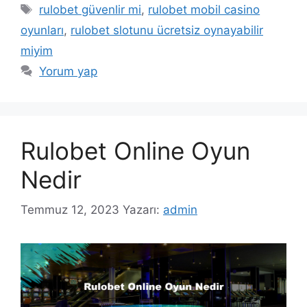
Etiketler
rulobet güvenlir mi
,
rulobet mobil casino
oyunları
,
rulobet slotunu ücretsiz oynayabilir
miyim
Yorum yap
Rulobet Online Oyun
Nedir
Temmuz 12, 2023
Yazarı:
admin