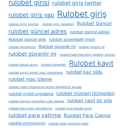
rulobet girisi
rulobet giris twitter
Rulobet giriş
rulobet giris yap
Rulobet Güncel
rulobet girişi sporları
rulobet giriş yaparken
rulobet güncel adres
rulobet güncel adresi
Rulobet güncel giriş
rulobet güvenebilir misin
Rulobet güvenilir mi
rulobet güvenilirlik
rulobet güvenli mi
rulobet güvenlir mi
rulobet hakkında bilgi verebilir misiniz
Rulobet kayıt
rulobet hesap açılışı
rulobet hizmetleri
rulobet kaç oldu
rulobet kayıtlı adresi nasıl güncellenir
rulobet maç izleme
rulobet mobil cihazlarının erişim engellerini aşması
rulobet müşteri hizmetleri
rulobet mobil uygulama
rulobet nasil bir site
rulobet müşteri hizmetleri canlı destek
rulobet nasıl para yatırabilirim
rulobet oyun hesabı açılış
rulobet para yatirma
Rulobet Para Çekme
rulobet promosyon
rulobet ruleti güvenilir midir