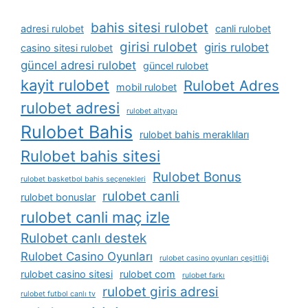
bahis sitesi rulobet
adresi rulobet
canli rulobet
girisi rulobet
giris rulobet
casino sitesi rulobet
güncel adresi rulobet
güncel rulobet
kayit rulobet
Rulobet Adres
mobil rulobet
rulobet adresi
rulobet altyapı
Rulobet Bahis
rulobet bahis meraklıları
Rulobet bahis sitesi
Rulobet Bonus
rulobet basketbol bahis seçenekleri
rulobet canli
rulobet bonuslar
rulobet canli maç izle
Rulobet canlı destek
Rulobet Casino Oyunları
rulobet casino oyunları çeşitliği
rulobet casino sitesi
rulobet com
rulobet farkı
rulobet giris adresi
rulobet futbol canlı tv