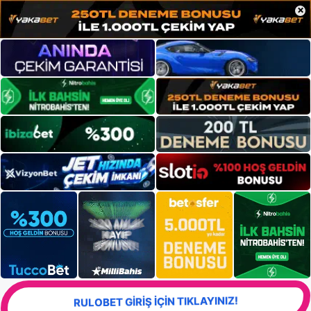
×
RULOBET GİRİŞ İÇİN TIKLAYINIZ!