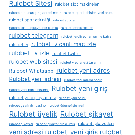
Rulobet Sitesi
rulobet slot makineleri
rulobet slotunun giriş adresi nedir
rulobet spor bahisleri yeni orucu
rulobet spor etkinliği
rulobet sporları
rulobet takibi şikayetinin olumlu
rulobet teknik destek
rulobet telegram
rulobet tercih edilen online bahis
rulobet tv canli maç izle
rulobet tv
rulobet tv izle
rulobet twitter
rulobet web sitesi
rulobet web sitesi tasarımı
rulobet yeni adres
Rulobet Whatsapp
Rulobet yeni adresi
rulobet yeni adresi nedir
Rulobet yeni giriş
rulobet yeni bahis sistemi
rulobet yeni giriş adresi
rulobet yeni orucu
rulobet çevrimiçi casino
rulobet ödeme i̇şlemleri
Rulobet üyelik
Rulobet şikayet
rulobet şikayetleri
rulobet şikayeti
rulobet şikayetinin olumlu
yeni adresi rulobet
yeni giris rulobet