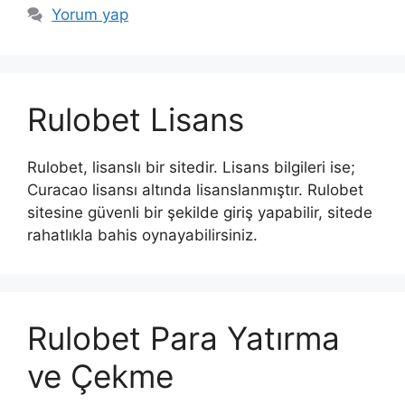
Yorum yap
Rulobet Lisans
Rulobet, lisanslı bir sitedir. Lisans bilgileri ise;
Curacao lisansı altında lisanslanmıştır. Rulobet
sitesine güvenli bir şekilde giriş yapabilir, sitede
rahatlıkla bahis oynayabilirsiniz.
Rulobet Para Yatırma
ve Çekme