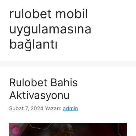
rulobet mobil
uygulamasına
bağlantı
Rulobet Bahis
Aktivasyonu
Şubat 7, 2024
Yazarı:
admin