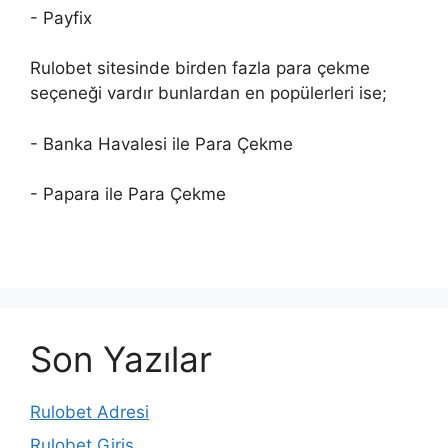
- Payfix
Rulobet sitesinde birden fazla para çekme
seçeneği vardır bunlardan en popülerleri ise;
- Banka Havalesi ile Para Çekme
- Papara ile Para Çekme
Son Yazılar
Rulobet Adresi
Rulobet Giriş