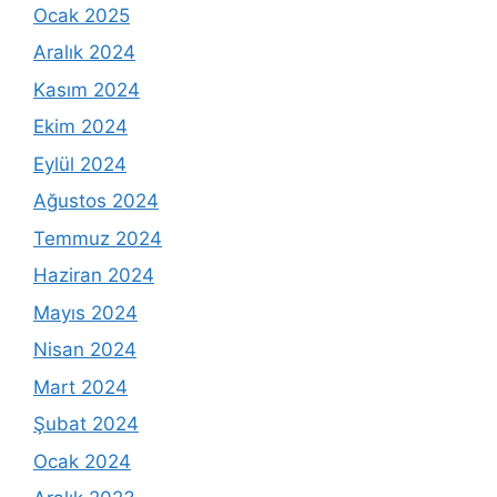
Ocak 2025
Aralık 2024
Kasım 2024
Ekim 2024
Eylül 2024
Ağustos 2024
Temmuz 2024
Haziran 2024
Mayıs 2024
Nisan 2024
Mart 2024
Şubat 2024
Ocak 2024