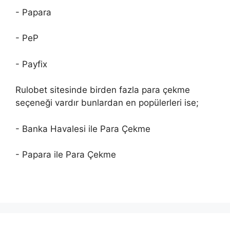
- Papara
- PeP
- Payfix
Rulobet sitesinde birden fazla para çekme
seçeneği vardır bunlardan en popülerleri ise;
- Banka Havalesi ile Para Çekme
- Papara ile Para Çekme