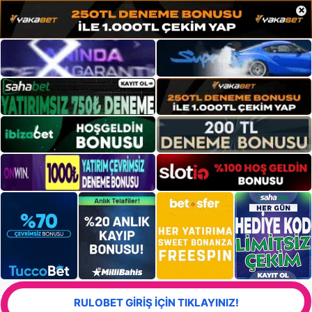
×
RULOBET GİRİŞ İÇİN TIKLAYINIZ!