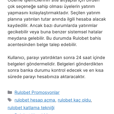
Ödeme işlemcilerinin site altyapısı için birden
çok seçeneğe sahip olması üyelerin yatırım
yapmasını kolaylaştırmaktadır. Seçilen yatırım
planına yatırılan tutar anında ilgili hesaba alacak
kaydedilir. Ancak bazı durumlarda yatırımlar
gecikebilir veya buna benzer sistemsel hatalar
meydana gelebilir. Bu durumda Rulobet bahis
acentesinden belge talep edebilir.
Kullanıcı, parayı yatırdıktan sonra 24 saat içinde
belgeleri göndermelidir. Belgeleri gönderdikten
sonra banka durumu kontrol edecek ve en kısa
sürede parayı hesabınıza aktaracaktır.
Kategoriler
Rulobet Promosyonlar
Etiketler
rulobet hesap açma
,
rulobet kaç oldu
,
rulobet katlama tekniği