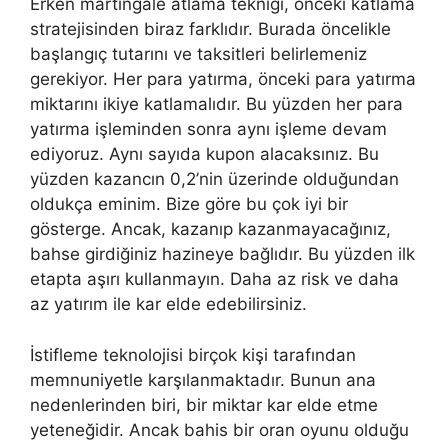
Erken martingale atlama tekniği, önceki katlama
stratejisinden biraz farklıdır. Burada öncelikle
başlangıç tutarını ve taksitleri belirlemeniz
gerekiyor. Her para yatırma, önceki para yatırma
miktarını ikiye katlamalıdır. Bu yüzden her para
yatırma işleminden sonra aynı işleme devam
ediyoruz. Aynı sayıda kupon alacaksınız. Bu
yüzden kazancın 0,2’nin üzerinde olduğundan
oldukça eminim. Bize göre bu çok iyi bir
gösterge. Ancak, kazanıp kazanmayacağınız,
bahse girdiğiniz hazineye bağlıdır. Bu yüzden ilk
etapta aşırı kullanmayın. Daha az risk ve daha
az yatırım ile kar elde edebilirsiniz.
İstifleme teknolojisi birçok kişi tarafından
memnuniyetle karşılanmaktadır. Bunun ana
nedenlerinden biri, bir miktar kar elde etme
yeteneğidir. Ancak bahis bir oran oyunu olduğu