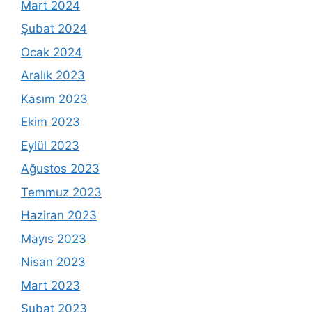
Mart 2024
Şubat 2024
Ocak 2024
Aralık 2023
Kasım 2023
Ekim 2023
Eylül 2023
Ağustos 2023
Temmuz 2023
Haziran 2023
Mayıs 2023
Nisan 2023
Mart 2023
Şubat 2023