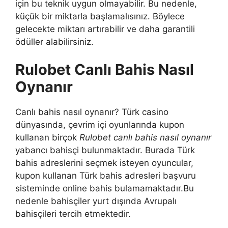
için bu teknik uygun olmayabilir. Bu nedenle,
küçük bir miktarla başlamalısınız. Böylece
gelecekte miktarı artırabilir ve daha garantili
ödüller alabilirsiniz.
Rulobet Canlı Bahis Nasıl
Oynanır
Canlı bahis nasıl oynanır? Türk casino
dünyasında, çevrim içi oyunlarında kupon
kullanan birçok
Rulobet canlı bahis nasıl oynanır
yabancı bahisçi bulunmaktadır. Burada Türk
bahis adreslerini seçmek isteyen oyuncular,
kupon kullanan Türk bahis adresleri başvuru
sisteminde online bahis bulamamaktadır.Bu
nedenle bahisçiler yurt dışında Avrupalı
bahisçileri tercih etmektedir.