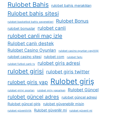
Rulobet Bahis
rulobet bahis meraklıları
Rulobet bahis sitesi
Rulobet Bonus
rulobet basketbol bahis seçenekleri
rulobet canli
rulobet bonuslar
rulobet canli maç izle
Rulobet canlı destek
Rulobet Casino Oyunları
rulobet casino oyunları çeşitliği
rulobet casino sitesi
rulobet com
rulobet farkı
rulobet giris adresi
rulobet futbol canlı tv
rulobet girisi
rulobet giris twitter
Rulobet giriş
rulobet giris yap
Rulobet Güncel
rulobet girişi sporları
rulobet giriş yaparken
rulobet güncel adres
rulobet güncel adresi
Rulobet güncel giriş
rulobet güvenebilir misin
Rulobet güvenilir mi
rulobet güvenilirlik
rulobet güvenli mi