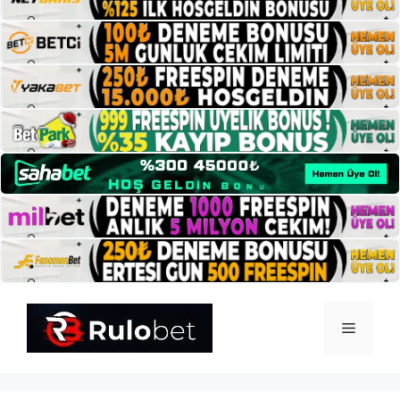
İçeriğe
atla
Menü