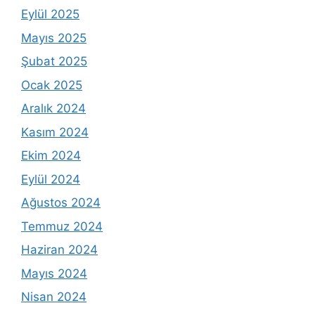
Eylül 2025
Mayıs 2025
Şubat 2025
Ocak 2025
Aralık 2024
Kasım 2024
Ekim 2024
Eylül 2024
Ağustos 2024
Temmuz 2024
Haziran 2024
Mayıs 2024
Nisan 2024