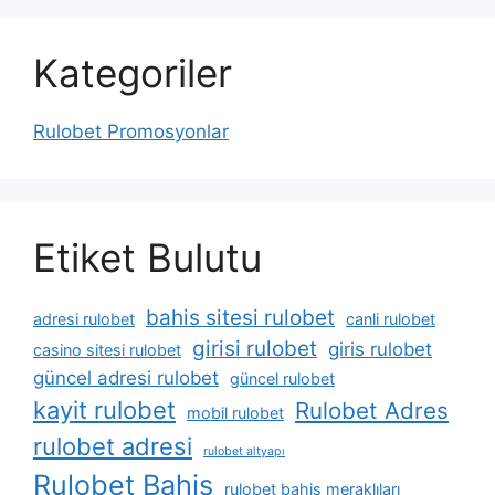
Kategoriler
Rulobet Promosyonlar
Etiket Bulutu
bahis sitesi rulobet
adresi rulobet
canli rulobet
girisi rulobet
giris rulobet
casino sitesi rulobet
güncel adresi rulobet
güncel rulobet
kayit rulobet
Rulobet Adres
mobil rulobet
rulobet adresi
rulobet altyapı
Rulobet Bahis
rulobet bahis meraklıları