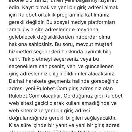
abone olursanız, lütfen yeni bağlantıyı ziyaret
edin. Kayıt olmak ve yeni bir giriş adresi almak
için Rulobet ortaklık programına katılmanız
gerekli değildir. Bu sosyal medya platformları
aracılığıyla site adreslerinde meydana
gelebilecek değişikliklerden haberdar olma
hakkına sahipsiniz. Bu soru, mevcut müşteri
hizmetleri seçenekleri hakkında ayrıntılı bilgi
verir. Takip etmeyi seçerseniz veya bu
seçeneklere sahipseniz, yeni ve güncellenen
giriş adreslerinizle ilgili bildirimler alacaksınız.
Derhal harekete geçmeniz halinde göreceğiniz
adres, yeni Rulobet.Com giriş adresiniz olan
Rulobet.Com olacaktır. Gördüğünüz gibi Rulobet
web sitesi geçici olarak kullanılamadığında ve
web sitemizde yeni bir giriş adresi
doğrulandığında gerekli bilgileri sağlayacaktır.
Kısa süre içinde bir yanıt ve yeni bir giriş adresi