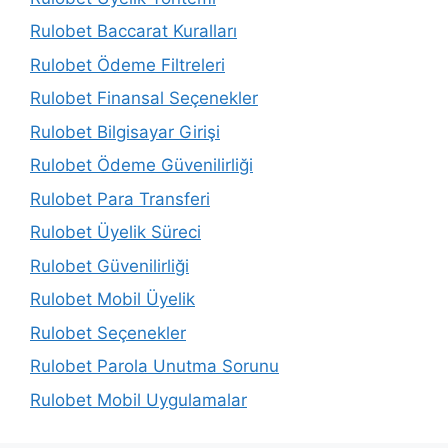
Rulobet Baccarat Kuralları
Rulobet Ödeme Filtreleri
Rulobet Finansal Seçenekler
Rulobet Bilgisayar Girişi
Rulobet Ödeme Güvenilirliği
Rulobet Para Transferi
Rulobet Üyelik Süreci
Rulobet Güvenilirliği
Rulobet Mobil Üyelik
Rulobet Seçenekler
Rulobet Parola Unutma Sorunu
Rulobet Mobil Uygulamalar