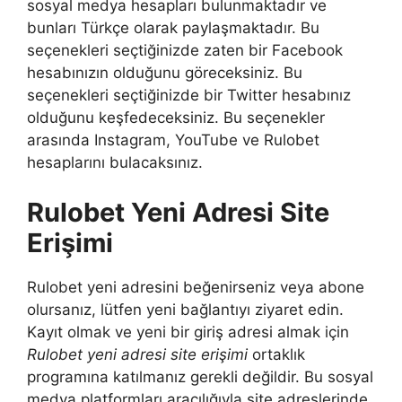
sosyal medya hesapları bulunmaktadır ve
bunları Türkçe olarak paylaşmaktadır. Bu
seçenekleri seçtiğinizde zaten bir Facebook
hesabınızın olduğunu göreceksiniz. Bu
seçenekleri seçtiğinizde bir Twitter hesabınız
olduğunu keşfedeceksiniz. Bu seçenekler
arasında Instagram, YouTube ve Rulobet
hesaplarını bulacaksınız.
Rulobet Yeni Adresi Site
Erişimi
Rulobet yeni adresini beğenirseniz veya abone
olursanız, lütfen yeni bağlantıyı ziyaret edin.
Kayıt olmak ve yeni bir giriş adresi almak için
Rulobet yeni adresi site erişimi
ortaklık
programına katılmanız gerekli değildir. Bu sosyal
medya platformları aracılığıyla site adreslerinde