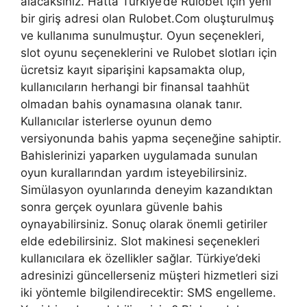
alacaksınız. Hatta Türkiye’de Rulobet için yeni
bir giriş adresi olan Rulobet.Com oluşturulmuş
ve kullanıma sunulmuştur. Oyun seçenekleri,
slot oyunu seçeneklerini ve Rulobet slotları için
ücretsiz kayıt siparişini kapsamakta olup,
kullanıcıların herhangi bir finansal taahhüt
olmadan bahis oynamasına olanak tanır.
Kullanıcılar isterlerse oyunun demo
versiyonunda bahis yapma seçeneğine sahiptir.
Bahislerinizi yaparken uygulamada sunulan
oyun kurallarından yardım isteyebilirsiniz.
Simülasyon oyunlarında deneyim kazandıktan
sonra gerçek oyunlara güvenle bahis
oynayabilirsiniz. Sonuç olarak önemli getiriler
elde edebilirsiniz. Slot makinesi seçenekleri
kullanıcılara ek özellikler sağlar. Türkiye’deki
adresinizi güncellerseniz müşteri hizmetleri sizi
iki yöntemle bilgilendirecektir: SMS engelleme.