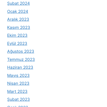
Şubat 2024
Ocak 2024
Aralık 2023
Kasım 2023
Ekim 2023
Eylül 2023
Ağustos 2023
Temmuz 2023
Haziran 2023
Mayıs 2023
Nisan 2023
Mart 2023
Şubat 2023