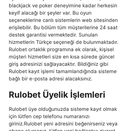
blackjack ve poker deneyimine kadar herkesin
keyif alacağı bir şeyler var. Bu oyun
seçeneklerine canlı sistemlerin web sitesinden
erişilebilir. Bu bölüm tüm müşterilerine 24 saat
destek garantisi vermektedir. Sunulan
hizmetlerin Türkçe seçeneği de bulunmaktadır.
Rulobet ortaklık programına ek olarak, kişisel
müşteri hizmetleri size en kısa sürede güncel
giriş adresinizi sağlayacaktır. Bildiğiniz gibi
Rulobet kayıt işlemi tamamlandığında sisteme
bağlı bir e-posta adresi alacaksınız.
Rulobet Üyelik İşlemleri
Rulobet üye olduğunuzda sisteme kayıt olmak
için lütfen cep telefonu numaranızı
giriniz.Rulobet yeni adresini beğenirseniz veya