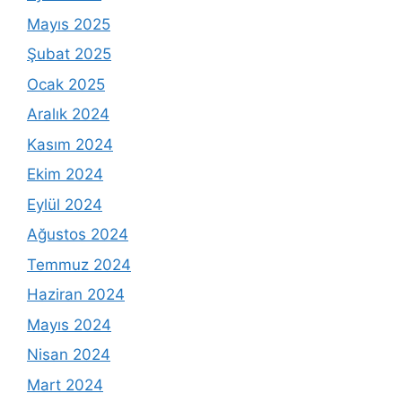
Mayıs 2025
Şubat 2025
Ocak 2025
Aralık 2024
Kasım 2024
Ekim 2024
Eylül 2024
Ağustos 2024
Temmuz 2024
Haziran 2024
Mayıs 2024
Nisan 2024
Mart 2024