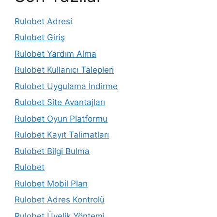
Rulobet Adresi
Rulobet Giriş
Rulobet Yardım Alma
Rulobet Kullanıcı Talepleri
Rulobet Uygulama İndirme
Rulobet Site Avantajları
Rulobet Oyun Platformu
Rulobet Kayıt Talimatları
Rulobet Bilgi Bulma
Rulobet
Rulobet Mobil Plan
Rulobet Adres Kontrolü
Rulobet Üyelik Yöntemi