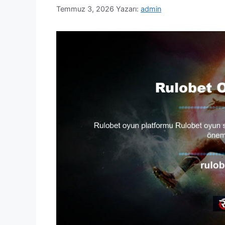
Temmuz 3, 2026
Yazarı:
admin