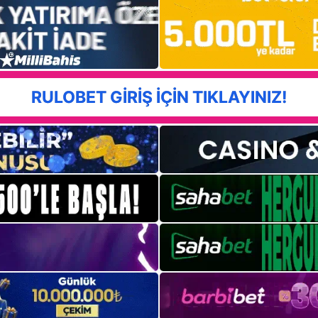
RULOBET GİRİŞ İÇİN TIKLAYINIZ!