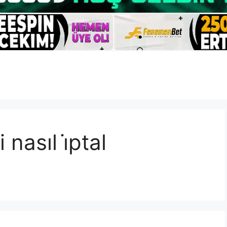
 nasıl i̇ptal