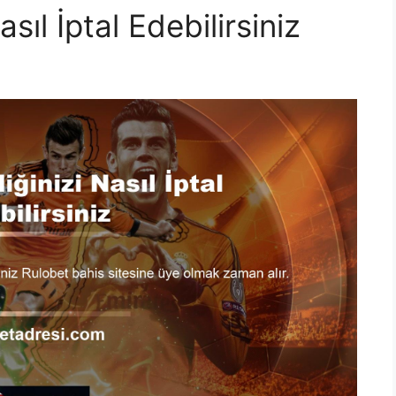
sıl İptal Edebilirsiniz