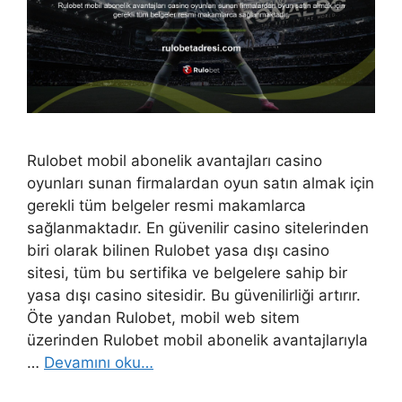
Rulobet mobil abonelik avantajları casino
oyunları sunan firmalardan oyun satın almak için
gerekli tüm belgeler resmi makamlarca
sağlanmaktadır. En güvenilir casino sitelerinden
biri olarak bilinen Rulobet yasa dışı casino
sitesi, tüm bu sertifika ve belgelere sahip bir
yasa dışı casino sitesidir. Bu güvenilirliği artırır.
Öte yandan Rulobet, mobil web sitem
üzerinden Rulobet mobil abonelik avantajlarıyla
…
Devamını oku…