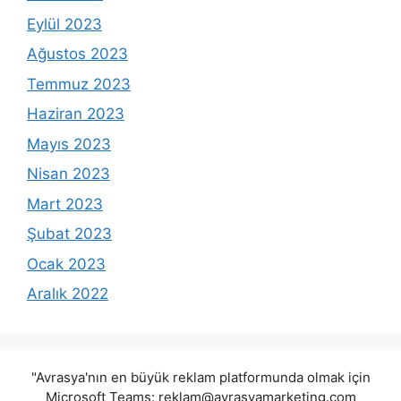
Eylül 2023
Ağustos 2023
Temmuz 2023
Haziran 2023
Mayıs 2023
Nisan 2023
Mart 2023
Şubat 2023
Ocak 2023
Aralık 2022
"Avrasya'nın en büyük reklam platformunda olmak için
Microsoft Teams:
reklam@avrasyamarketing.com