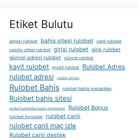
Etiket Bulutu
bahis sitesi rulobet
adresi rulobet
canli rulobet
girisi rulobet
giris rulobet
casino sitesi rulobet
güncel adresi rulobet
güncel rulobet
kayit rulobet
Rulobet Adres
mobil rulobet
rulobet adresi
rulobet altyapı
Rulobet Bahis
rulobet bahis meraklıları
Rulobet bahis sitesi
Rulobet Bonus
rulobet basketbol bahis seçenekleri
rulobet canli
rulobet bonuslar
rulobet canli maç izle
Rulobet canlı destek