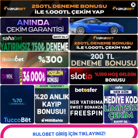
×
RULOBET GİRİŞ İÇİN TIKLAYINIZ!