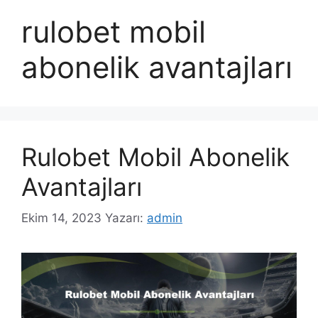
rulobet mobil
abonelik avantajları
Rulobet Mobil Abonelik
Avantajları
Ekim 14, 2023
Yazarı:
admin