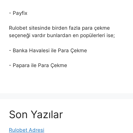
- Payfix
Rulobet sitesinde birden fazla para çekme
seçeneği vardır bunlardan en popülerleri ise;
- Banka Havalesi ile Para Çekme
- Papara ile Para Çekme
Son Yazılar
Rulobet Adresi