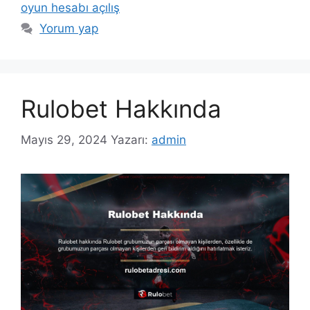
oyun hesabı açılış
Yorum yap
Rulobet Hakkında
Mayıs 29, 2024
Yazarı:
admin