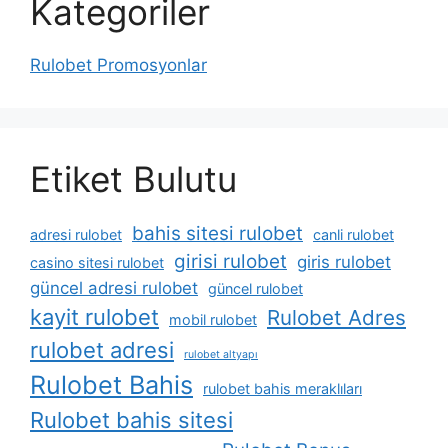
Kategoriler
Rulobet Promosyonlar
Etiket Bulutu
bahis sitesi rulobet
adresi rulobet
canli rulobet
girisi rulobet
giris rulobet
casino sitesi rulobet
güncel adresi rulobet
güncel rulobet
kayit rulobet
Rulobet Adres
mobil rulobet
rulobet adresi
rulobet altyapı
Rulobet Bahis
rulobet bahis meraklıları
Rulobet bahis sitesi