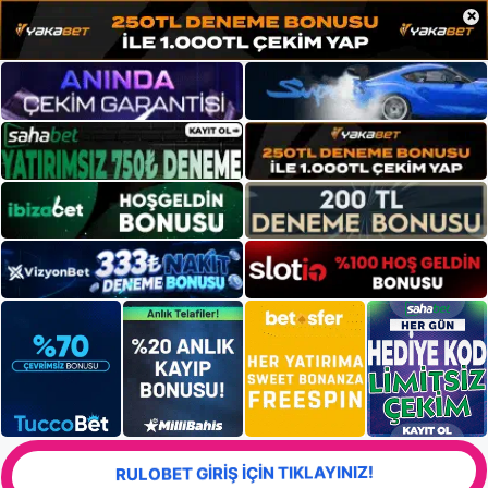
×
RULOBET GİRİŞ İÇİN TIKLAYINIZ!