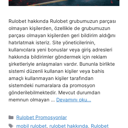
Rulobet hakkında Rulobet grubumuzun parçası
olmayan kişilerden, özellikle de grubumuzun
parçası olmayan kişilerden geri bildirim aldığını
hatırlatmak isteriz. Site yöneticilerinin,
kullanıcılara yeni bonuslar veya giriş adresleri
hakkında bildirimler göndermek için reklam
şirketleriyle anlaşmaları vardır. Bununla birlikte
sistemi düzenli kullanan kişiler veya bahis
amaçlı kullanmayan kişiler tarafından
sistemdeki numaralara da promosyon
gönderilebilmektedir. Mevcut durumdan
memnun olmayan …
Devamını oku…
Kategoriler
Rulobet Promosyonlar
Etiketler
mobil rulobet
,
rulobet hakkında
,
Rulobet