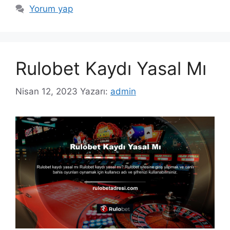
Yorum yap
Rulobet Kaydı Yasal Mı
Nisan 12, 2023
Yazarı:
admin