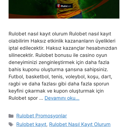
Rulobet nasıl kayıt olurum Rulobet nasıl kayıt
olabilirim Haksız etkinlik kazananların üyelikleri
iptal edilecektir. Haksız kazançlar hesabınızdan
silinecektir. Rulobet bonusu ile casino oyun
deneyiminizi zenginleştirmek için daha fazla
bahis kuponu oluşturma şansına sahipsiniz.
Futbol, ​​basketbol, ​​tenis, voleybol, koşu, dart,
ragbi ve daha fazlası gibi daha fazla sporun
keyfini çıkarmak ve kupon oluşturmak için
Rulobet spor …
Devamını oku…
Kategoriler
Rulobet Promosyonlar
Etiketler
Rulobet kayıt
,
Rulobet Nasıl Kayıt Olurum