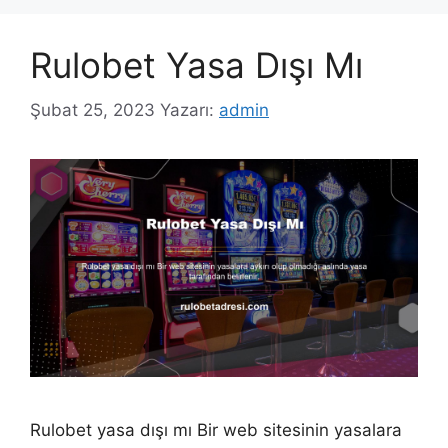
Rulobet Yasa Dışı Mı
Şubat 25, 2023
Yazarı:
admin
Rulobet yasa dışı mı Bir web sitesinin yasalara