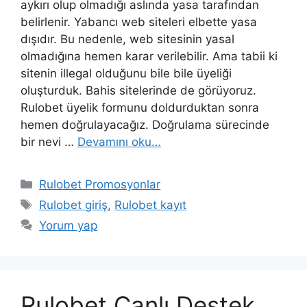
aykırı olup olmadığı aslında yasa tarafından
belirlenir. Yabancı web siteleri elbette yasa
dışıdır. Bu nedenle, web sitesinin yasal
olmadığına hemen karar verilebilir. Ama tabii ki
sitenin illegal olduğunu bile bile üyeliği
oluşturduk. Bahis sitelerinde de görüyoruz.
Rulobet üyelik formunu doldurduktan sonra
hemen doğrulayacağız. Doğrulama sürecinde
bir nevi …
Devamını oku…
Kategoriler
Rulobet Promosyonlar
Etiketler
Rulobet giriş
,
Rulobet kayıt
Yorum yap
Rulobet Canlı Destek