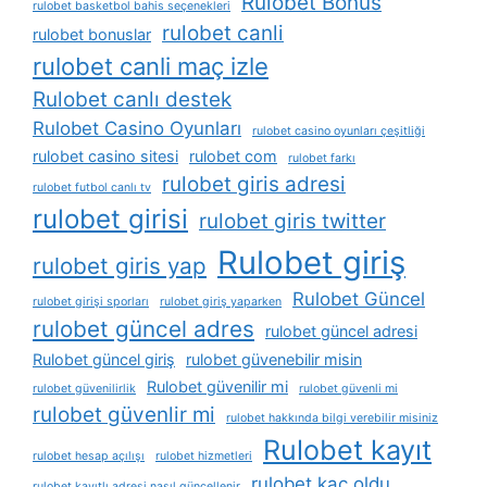
Rulobet Bonus
rulobet basketbol bahis seçenekleri
rulobet canli
rulobet bonuslar
rulobet canli maç izle
Rulobet canlı destek
Rulobet Casino Oyunları
rulobet casino oyunları çeşitliği
rulobet casino sitesi
rulobet com
rulobet farkı
rulobet giris adresi
rulobet futbol canlı tv
rulobet girisi
rulobet giris twitter
Rulobet giriş
rulobet giris yap
Rulobet Güncel
rulobet girişi sporları
rulobet giriş yaparken
rulobet güncel adres
rulobet güncel adresi
Rulobet güncel giriş
rulobet güvenebilir misin
Rulobet güvenilir mi
rulobet güvenilirlik
rulobet güvenli mi
rulobet güvenlir mi
rulobet hakkında bilgi verebilir misiniz
Rulobet kayıt
rulobet hesap açılışı
rulobet hizmetleri
rulobet kaç oldu
rulobet kayıtlı adresi nasıl güncellenir