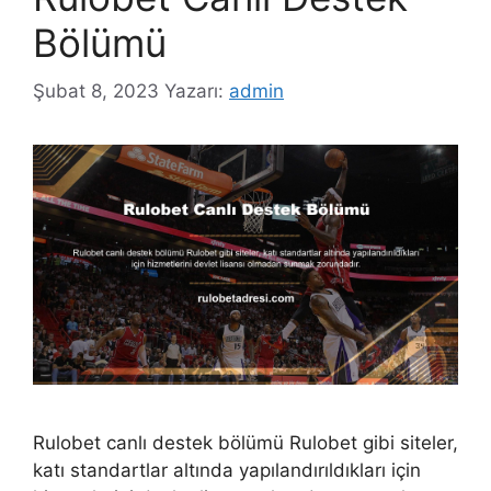
Bölümü
Şubat 8, 2023
Yazarı:
admin
Rulobet canlı destek bölümü Rulobet gibi siteler,
katı standartlar altında yapılandırıldıkları için