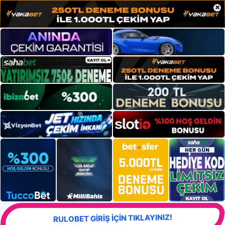
×
RULOBET GİRİŞ İÇİN TIKLAYINIZ!