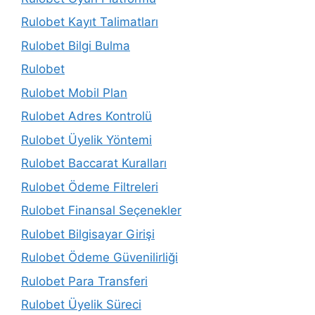
Rulobet Kayıt Talimatları
Rulobet Bilgi Bulma
Rulobet
Rulobet Mobil Plan
Rulobet Adres Kontrolü
Rulobet Üyelik Yöntemi
Rulobet Baccarat Kuralları
Rulobet Ödeme Filtreleri
Rulobet Finansal Seçenekler
Rulobet Bilgisayar Girişi
Rulobet Ödeme Güvenilirliği
Rulobet Para Transferi
Rulobet Üyelik Süreci