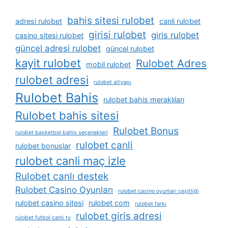
bahis sitesi rulobet
adresi rulobet
canli rulobet
girisi rulobet
giris rulobet
casino sitesi rulobet
güncel adresi rulobet
güncel rulobet
kayit rulobet
Rulobet Adres
mobil rulobet
rulobet adresi
rulobet altyapı
Rulobet Bahis
rulobet bahis meraklıları
Rulobet bahis sitesi
Rulobet Bonus
rulobet basketbol bahis seçenekleri
rulobet canli
rulobet bonuslar
rulobet canli maç izle
Rulobet canlı destek
Rulobet Casino Oyunları
rulobet casino oyunları çeşitliği
rulobet casino sitesi
rulobet com
rulobet farkı
rulobet giris adresi
rulobet futbol canlı tv