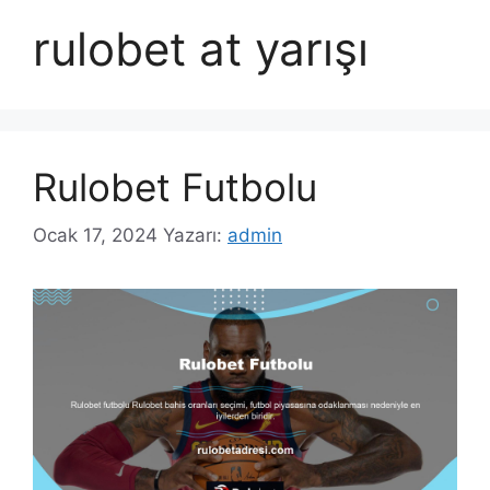
rulobet at yarışı
Rulobet Futbolu
Ocak 17, 2024
Yazarı:
admin