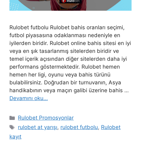
Rulobet futbolu Rulobet bahis oranları seçimi,
futbol piyasasına odaklanması nedeniyle en
iyilerden biridir. Rulobet online bahis sitesi en iyi
veya en şık tasarlanmış sitelerden biridir ve
temel içerik açısından diğer sitelerden daha iyi
performans göstermektedir. Rulobet hemen
hemen her ligi, oyunu veya bahis türünü
bulabilirsiniz. Doğrudan bir turnuvanın, Asya
handikabının veya maçın galibi üzerine bahis …
Devamını oku…
Kategoriler
Rulobet Promosyonlar
Etiketler
rulobet at yarışı
,
rulobet futbolu
,
Rulobet
kayıt