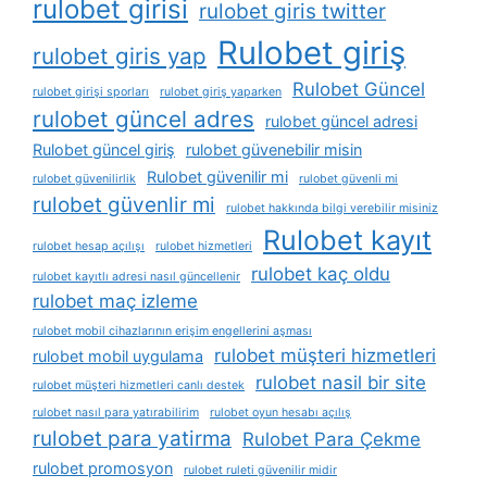
rulobet girisi
rulobet giris twitter
Rulobet giriş
rulobet giris yap
Rulobet Güncel
rulobet girişi sporları
rulobet giriş yaparken
rulobet güncel adres
rulobet güncel adresi
Rulobet güncel giriş
rulobet güvenebilir misin
Rulobet güvenilir mi
rulobet güvenilirlik
rulobet güvenli mi
rulobet güvenlir mi
rulobet hakkında bilgi verebilir misiniz
Rulobet kayıt
rulobet hesap açılışı
rulobet hizmetleri
rulobet kaç oldu
rulobet kayıtlı adresi nasıl güncellenir
rulobet maç izleme
rulobet mobil cihazlarının erişim engellerini aşması
rulobet müşteri hizmetleri
rulobet mobil uygulama
rulobet nasil bir site
rulobet müşteri hizmetleri canlı destek
rulobet nasıl para yatırabilirim
rulobet oyun hesabı açılış
rulobet para yatirma
Rulobet Para Çekme
rulobet promosyon
rulobet ruleti güvenilir midir