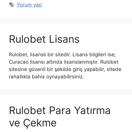
Yorum yap
Rulobet Lisans
Rulobet, lisanslı bir sitedir. Lisans bilgileri ise;
Curacao lisansı altında lisanslanmıştır. Rulobet
sitesine güvenli bir şekilde giriş yapabilir, sitede
rahatlıkla bahis oynayabilirsiniz.
Rulobet Para Yatırma
ve Çekme