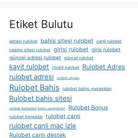
Etiket Bulutu
bahis sitesi rulobet
adresi rulobet
canli rulobet
girisi rulobet
giris rulobet
casino sitesi rulobet
güncel adresi rulobet
güncel rulobet
kayit rulobet
Rulobet Adres
mobil rulobet
rulobet adresi
rulobet altyapı
Rulobet Bahis
rulobet bahis meraklıları
Rulobet bahis sitesi
Rulobet Bonus
rulobet basketbol bahis seçenekleri
rulobet canli
rulobet bonuslar
rulobet canli maç izle
Rulobet canlı destek