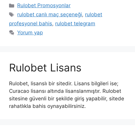
Kategoriler
Rulobet Promosyonlar
Etiketler
rulobet canlı maç seçeneği
,
rulobet
profesyonel bahis
,
rulobet telegram
Yorum yap
Rulobet Lisans
Rulobet, lisanslı bir sitedir. Lisans bilgileri ise;
Curacao lisansı altında lisanslanmıştır. Rulobet
sitesine güvenli bir şekilde giriş yapabilir, sitede
rahatlıkla bahis oynayabilirsiniz.