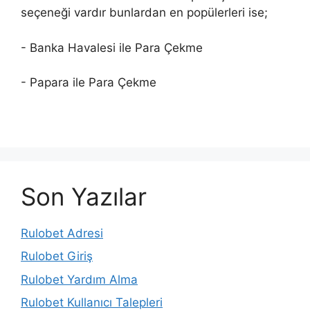
seçeneği vardır bunlardan en popülerleri ise;
- Banka Havalesi ile Para Çekme
- Papara ile Para Çekme
Son Yazılar
Rulobet Adresi
Rulobet Giriş
Rulobet Yardım Alma
Rulobet Kullanıcı Talepleri