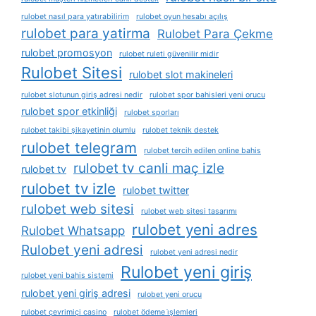
rulobet nasıl para yatırabilirim
rulobet oyun hesabı açılış
rulobet para yatirma
Rulobet Para Çekme
rulobet promosyon
rulobet ruleti güvenilir midir
Rulobet Sitesi
rulobet slot makineleri
rulobet slotunun giriş adresi nedir
rulobet spor bahisleri yeni orucu
rulobet spor etkinliği
rulobet sporları
rulobet takibi şikayetinin olumlu
rulobet teknik destek
rulobet telegram
rulobet tercih edilen online bahis
rulobet tv canli maç izle
rulobet tv
rulobet tv izle
rulobet twitter
rulobet web sitesi
rulobet web sitesi tasarımı
rulobet yeni adres
Rulobet Whatsapp
Rulobet yeni adresi
rulobet yeni adresi nedir
Rulobet yeni giriş
rulobet yeni bahis sistemi
rulobet yeni giriş adresi
rulobet yeni orucu
rulobet çevrimiçi casino
rulobet ödeme i̇şlemleri