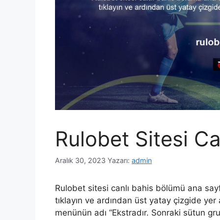
Rulobet Sitesi C
Aralık 30, 2023
Yazarı:
admin
Rulobet sitesi canlı bahis bölümü ana sayf
tıklayın ve ardından üst yatay çizgide yer a
menünün adı “Ekstradır. Sonraki sütun gru