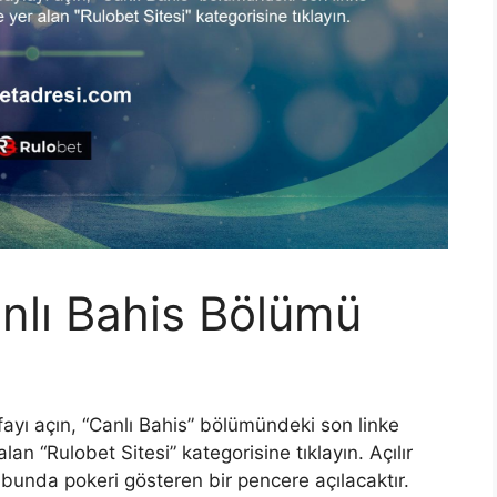
anlı Bahis Bölümü
ayı açın, “Canlı Bahis” bölümündeki son linke
lan “Rulobet Sitesi” kategorisine tıklayın. Açılır
bunda pokeri gösteren bir pencere açılacaktır.