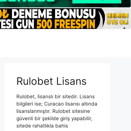
Rulobet Lisans
Rulobet, lisanslı bir sitedir. Lisans
bilgileri ise; Curacao lisansı altında
lisanslanmıştır. Rulobet sitesine
güvenli bir şekilde giriş yapabilir,
sitede rahatlıkla bahis