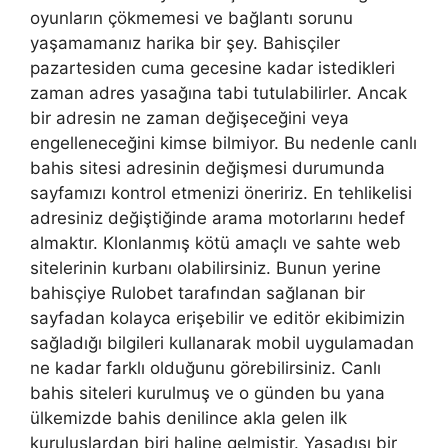
oyunların çökmemesi ve bağlantı sorunu
yaşamamanız harika bir şey. Bahisçiler
pazartesiden cuma gecesine kadar istedikleri
zaman adres yasağına tabi tutulabilirler. Ancak
bir adresin ne zaman değişeceğini veya
engelleneceğini kimse bilmiyor. Bu nedenle canlı
bahis sitesi adresinin değişmesi durumunda
sayfamızı kontrol etmenizi öneririz. En tehlikelisi
adresiniz değiştiğinde arama motorlarını hedef
almaktır. Klonlanmış kötü amaçlı ve sahte web
sitelerinin kurbanı olabilirsiniz. Bunun yerine
bahisçiye Rulobet tarafından sağlanan bir
sayfadan kolayca erişebilir ve editör ekibimizin
sağladığı bilgileri kullanarak mobil uygulamadan
ne kadar farklı olduğunu görebilirsiniz. Canlı
bahis siteleri kurulmuş ve o günden bu yana
ülkemizde bahis denilince akla gelen ilk
kuruluşlardan biri haline gelmiştir. Yasadışı bir