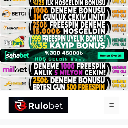
İçeriğe
atla
Menü