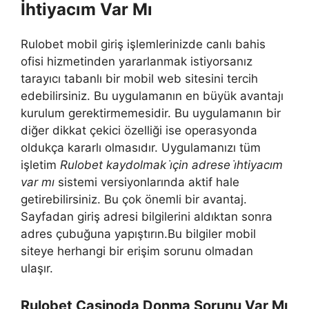
İhtiyacım Var Mı
Rulobet mobil giriş işlemlerinizde canlı bahis
ofisi hizmetinden yararlanmak istiyorsanız
tarayıcı tabanlı bir mobil web sitesini tercih
edebilirsiniz. Bu uygulamanın en büyük avantajı
kurulum gerektirmemesidir. Bu uygulamanın bir
diğer dikkat çekici özelliği ise operasyonda
oldukça kararlı olmasıdır. Uygulamanızı tüm
işletim
Rulobet kaydolmak i̇çin adrese i̇htiyacım
var mı
sistemi versiyonlarında aktif hale
getirebilirsiniz. Bu çok önemli bir avantaj.
Sayfadan giriş adresi bilgilerini aldıktan sonra
adres çubuğuna yapıştırın.Bu bilgiler mobil
siteye herhangi bir erişim sorunu olmadan
ulaşır.
Rulobet Casinoda Donma Sorunu Var Mı