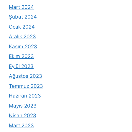
Mart 2024
Şubat 2024
Ocak 2024
Aralık 2023
Kasım 2023
Ekim 2023
Eylül 2023
Ağustos 2023
Temmuz 2023
Haziran 2023
Mayıs 2023
Nisan 2023
Mart 2023