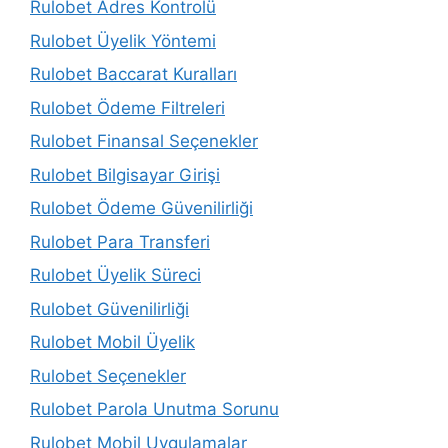
Rulobet Adres Kontrolü
Rulobet Üyelik Yöntemi
Rulobet Baccarat Kuralları
Rulobet Ödeme Filtreleri
Rulobet Finansal Seçenekler
Rulobet Bilgisayar Girişi
Rulobet Ödeme Güvenilirliği
Rulobet Para Transferi
Rulobet Üyelik Süreci
Rulobet Güvenilirliği
Rulobet Mobil Üyelik
Rulobet Seçenekler
Rulobet Parola Unutma Sorunu
Rulobet Mobil Uygulamalar