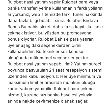
Rulobet nasıl yatırım yapılır Rulobet para veya
banka transferi yerine kullanmanın farklı yollarını
arıyorsanız, web sitemizde farklı türler hakkında
daha fazla bilgi bulabilirsiniz. Rulobet Bedava
Bonus Bu bahis şirketi daha fazla kayıtlı kullanıcı
çekmek istiyor, bu yüzden bu promosyona
bonus diyorlar. Rulobet Bahis’e para yatıran
üyeler aşağıdaki seçeneklerden birini
kullanabilirler: Bu teknikler söz konusu
olduğunda mükemmel seçenekler yoktur.
Rulobet nasıl yatırım yapabilirim? Yatırım süreci
boyunca başvuruları 24 saat resepsiyon sistemi
üzerinden kabul ediyoruz. Her üye minimum ve
maksimum limitler arasında mümkün olduğu
kadar yatırım yapabilir. Rulobet para çekme
hizmeti, kazancınızı banka havalesi yoluyla
anında nakde çevirmenize olanak sağlar.