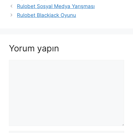
Rulobet Sosyal Medya Yarışması
Rulobet Blackjack Oyunu
Yorum yapın
Yorum