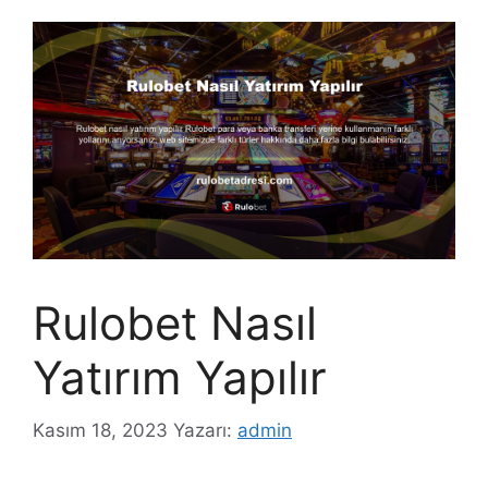
Rulobet Nasıl
Yatırım Yapılır
Kasım 18, 2023
Yazarı:
admin