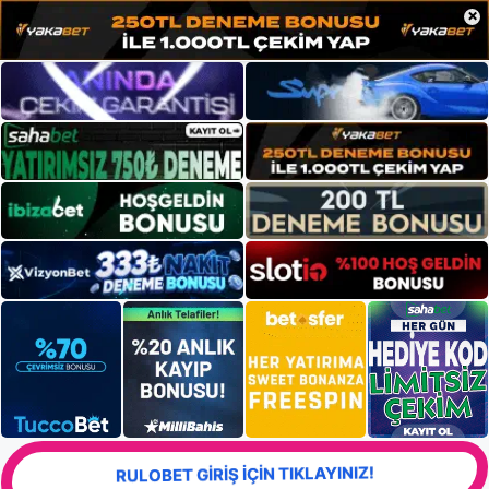
×
RULOBET GİRİŞ İÇİN TIKLAYINIZ!