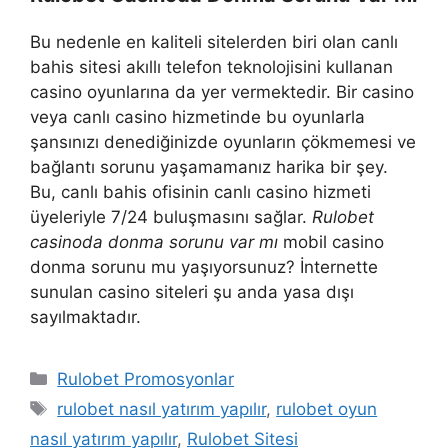
Bu nedenle en kaliteli sitelerden biri olan canlı
bahis sitesi akıllı telefon teknolojisini kullanan
casino oyunlarına da yer vermektedir. Bir casino
veya canlı casino hizmetinde bu oyunlarla
şansınızı denediğinizde oyunların çökmemesi ve
bağlantı sorunu yaşamamanız harika bir şey.
Bu, canlı bahis ofisinin canlı casino hizmeti
üyeleriyle 7/24 buluşmasını sağlar.
Rulobet
casinoda donma sorunu var mı
mobil casino
donma sorunu mu yaşıyorsunuz? İnternette
sunulan casino siteleri şu anda yasa dışı
sayılmaktadır.
Kategoriler
Rulobet Promosyonlar
Etiketler
rulobet nasıl yatırım yapılır
,
rulobet oyun
nasıl yatırım yapılır
,
Rulobet Sitesi