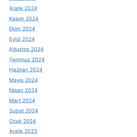
Aralık 2024
Kasım 2024
Ekim 2024
Eylül 2024
Ağustos 2024
Temmuz 2024
Haziran 2024
Mayıs 2024
Nisan 2024
Mart 2024
Şubat 2024
Ocak 2024
Aralık 2023