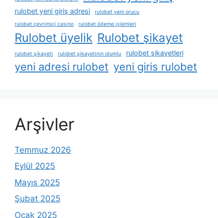
rulobet yeni giriş adresi
rulobet yeni orucu
rulobet çevrimiçi casino
rulobet ödeme i̇şlemleri
Rulobet üyelik
Rulobet şikayet
rulobet şikayetleri
rulobet şikayeti
rulobet şikayetinin olumlu
yeni adresi rulobet
yeni giris rulobet
Arşivler
Temmuz 2026
Eylül 2025
Mayıs 2025
Şubat 2025
Ocak 2025