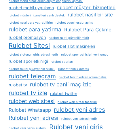
rulobet mobil cihazlarının erişim engellerini aşması
rulobet müşteri hizmetleri
rulobet mobil uygulama
rulobet nasil bir site
rulobet müşteri hizmetleri canlı destek
rulobet nasıl para yatırabilirim
rulobet oyun hesabı açılış
rulobet para yatirma
Rulobet Para Çekme
rulobet promosyon
rulobet ruleti güvenilir midir
Rulobet Sitesi
rulobet slot makineleri
rulobet slotunun giriş adresi nedir
rulobet spor bahisleri yeni orucu
rulobet spor etkinliği
rulobet sporları
rulobet takibi şikayetinin olumlu
rulobet teknik destek
rulobet telegram
rulobet tercih edilen online bahis
rulobet tv canli maç izle
rulobet tv
rulobet tv izle
rulobet twitter
rulobet web sitesi
rulobet web sitesi tasarımı
rulobet yeni adres
Rulobet Whatsapp
Rulobet yeni adresi
rulobet yeni adresi nedir
Rulobet yeni giriş
rulobet yeni bahis sistemi